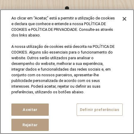
Termos e Condições
Política de Proteção de Dados
Pessoais
Política de Cookies
Definir preferências
By
Jelly
|
Copyrights 2020 © All rights reserved
Ao clicar em “Aceitar,” está a permitir a utilização de cookies
e declara que conhece e entende a nossa POLÍTICA DE
COOKIES e POLÍTICA DE PRIVACIDADE. Consulte-as através
dos links abaixo.
NÓS TEMOS MAIS DE 180 ANOS. E TU?
TENS MAIS DE 18?
A nossa utilização de cookies está descrita na POLÍTICA DE
COOKIES. Alguns são essenciais para o funcionamento do
website. Outros serão utilizados para analisar o
SIM
NÃO
desempenho do website, melhorar a sua experiência,
integrar dados e funcionalidades das redes sociais e, em
conjunto com os nossos parceiros, apresentar-lhe
publicidade personalizada de acordo com os seus
interesses. Poderá aceitar, rejeitar ou definir as suas
preferências, utilizando os botões abaixo.
Aceitar
Definir preferências
Rejeitar