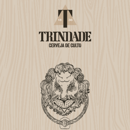
Cervejas
Eventos
Fábrica
Blog
Não adianta chorar sobre
Cerveja derramada.
Beer Finder
Bebe com Moderação.
História
Facebook
Instagram
21 356 76 42
servicocliente@centralcervejas.pt